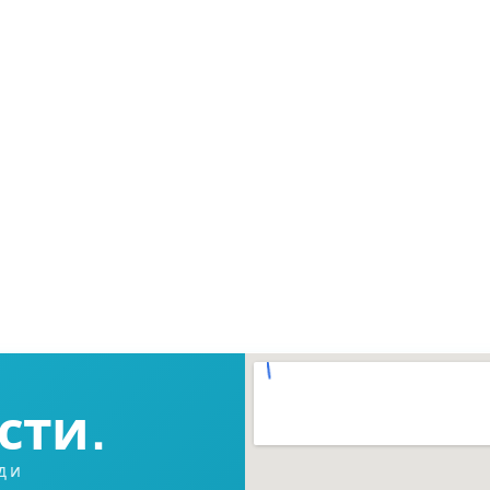
сти.
д и