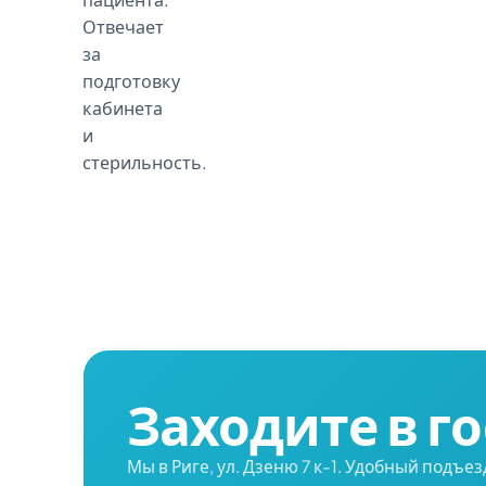
Отвечает
за
подготовку
кабинета
и
стерильность.
Заходите в го
Мы в Риге, ул. Дзеню 7 к-1. Удобный подъез