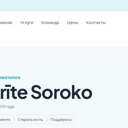
лавная
Услуги
Команда
Цены
Контакты
томатолога
rīte Soroko
019 года
циенте
Стерильность
Поддержка