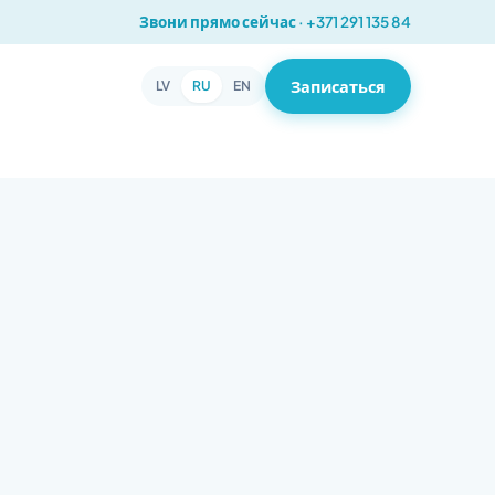
Звони прямо сейчас · +371 291 135 84
Записаться
LV
RU
EN