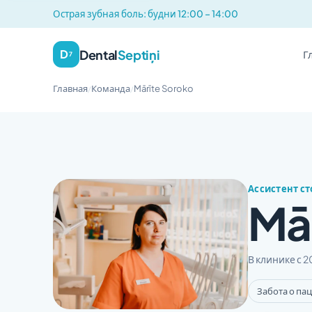
Острая зубная боль: будни 12:00 – 14:00
Dental
Septiņi
D
Г
7
Главная
Команда
Mārīte Soroko
/
/
Ассистент с
Mā
В клинике с 2
Забота о па