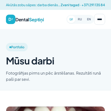
Akūtās zobu sāpes: darba dienās 12:00 – 14:00
Zvani tagad · +371 291 135 84
Dental
Septiņi
D
LV
RU
EN
7
Portfolio
Mūsu darbi
Fotogrāfijas pirms un pēc ārstēšanas. Rezultāti runā
paši par sevi.