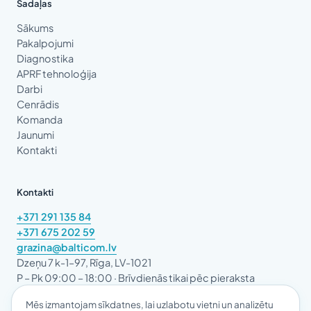
Sadaļas
Sākums
Pakalpojumi
Diagnostika
APRF tehnoloģija
Darbi
Cenrādis
Komanda
Jaunumi
Kontakti
Kontakti
+371 291 135 84
+371 675 202 59
grazina@balticom.lv
Dzeņu 7 k-1–97, Rīga, LV-1021
P – Pk 09:00 – 18:00 · Brīvdienās tikai pēc pieraksta
Mēs izmantojam sīkdatnes, lai uzlabotu vietni un analizētu