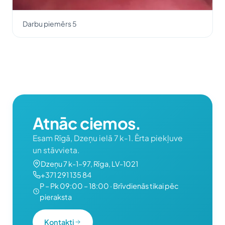
Darbu piemērs 5
Atnāc ciemos.
Esam Rīgā, Dzeņu ielā 7 k-1. Ērta piekļuve
un stāvvieta.
Dzeņu 7 k-1–97, Rīga, LV-1021
+371 291 135 84
P – Pk 09:00 – 18:00 · Brīvdienās tikai pēc
pieraksta
Kontakti