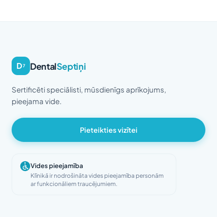
Dental
Septiņi
D
7
Sertificēti speciālisti, mūsdienīgs aprīkojums,
pieejama vide.
Pieteikties vizītei
Vides pieejamība
Klīnikā ir nodrošināta vides pieejamība personām
ar funkcionāliem traucējumiem.