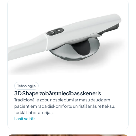
Tehnoloģija
3D Shape zobārstniecības skeneris
Tradicionālie zobu nospiedumi ar masu daudziem
pacientiem rada diskomfortu un rīstīšanās refleksu,
turklāt laboratorijas…
Lasīt vairāk