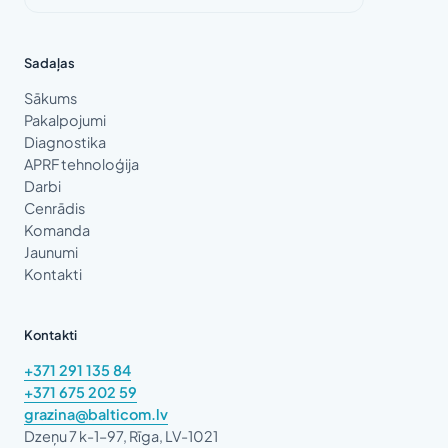
Sadaļas
Sākums
Pakalpojumi
Diagnostika
APRF tehnoloģija
Darbi
Cenrādis
Komanda
Jaunumi
Kontakti
Kontakti
+371 291 135 84
+371 675 202 59
grazina@balticom.lv
Dzeņu 7 k-1–97, Rīga, LV-1021