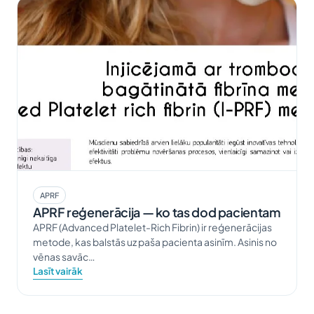
APRF
APRF reģenerācija — ko tas dod pacientam
APRF (Advanced Platelet-Rich Fibrin) ir reģenerācijas
metode, kas balstās uz paša pacienta asinīm. Asinis no
vēnas savāc…
Lasīt vairāk