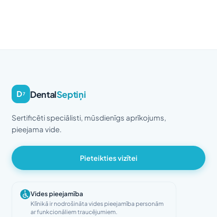
Dental
Septiņi
D
7
Sertificēti speciālisti, mūsdienīgs aprīkojums,
pieejama vide.
Pieteikties vizītei
Vides pieejamība
Klīnikā ir nodrošināta vides pieejamība personām
ar funkcionāliem traucējumiem.